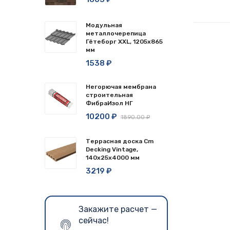
Модульная
металлочерепица
Гётеборг XXL, 1205х865
мм
1538 ₽
Негорючая мембрана
строительная
ФибраИзол НГ
10200 ₽
1890.00 ₽
Террасная доска Cm
Decking Vintage,
140x25x4000 мм
3219 ₽
Закажите расчет —
сейчас!