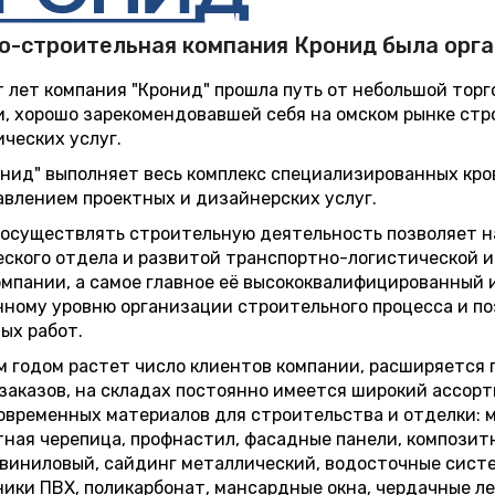
о-строительная компания Кронид была орган
т лет компания "Кронид" прошла путь от небольшой то
, хорошо зарекомендовавшей себя на омском рынке стр
ческих услуг.
нид" выполняет весь комплекс специализированных кров
влением проектных и дизайнерских услуг.
осуществлять строительную деятельность позволяет н
ского отдела и развитой транспортно-логистической 
мпании, а самое главное её высококвалифицированный
ному уровню организации строительного процесса и п
ых работ.
 годом растет число клиентов компании, расширяется 
заказов, на складах постоянно имеется широкий ассор
овременных материалов для строительства и отделки: м
ная черепица, профнастил, фасадные панели, композит
виниловый, сайдинг металлический, водосточные систе
ики ПВХ, поликарбонат, мансардные окна, чердачные ле