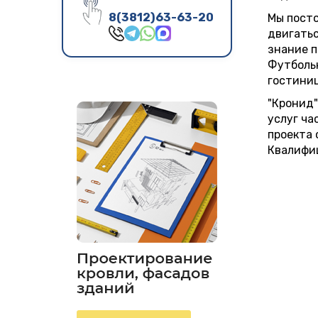
8(3812)63-63-20
Мы посто
двигатьс
знание п
Футбольн
гостиниц
"Кронид"
услуг ча
проекта 
Квалифи