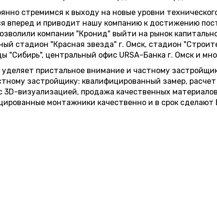
янно стремимся к выходу на новые уровни техническог
я вперед и приводит нашу компанию к достижению пос
озволили компании "Кронид" выйти на рынок капитальн
ый стадион "Красная звезда" г. Омск, стадион "Строител
ы "Сибирь", центральный офис URSA-Банка г. Омск и мно
 уделяет пристальное внимание и частному застройщи
стному застройщику: квалифицированный замер, расчет
с 3D-визуализацией, продажа качественных материалов 
цированные монтажники качественно и в срок сделают 