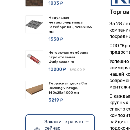
1803 ₽
Торгов
Модульная
металлочерепица
За 28 ле
Гётеборг XXL, 1205х865
компании
мм
посредни
1538 ₽
ООО "Кро
предоста
Негорючая мембрана
строительная
Успешно 
ФибраИзол НГ
коммерче
10200 ₽
1890.00 ₽
нашей ко
современ
Террасная доска Cm
монтажн
Decking Vintage,
140x25x4000 мм
С каждым
3219 ₽
крупных 
спектр с
композит
Закажите расчет —
сайдинг 
сейчас!
подоконн