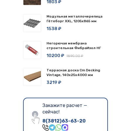
1803 ₽
Модульная металлочерепица
Гётеборг XXL, 1205х865 мм
1538 ₽
Негорючая мембрана
строительная ФибраИзол НГ
10200 ₽
1890.00 ₽
Террасная доска Cm Decking
Vintage, 140x25x4000 мм
3219 ₽
Закажите расчет —
сейчас!
8(3812)63-63-20