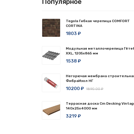
Популярное
Tegola Гибкая черепица COMFORT
CORTINA
1803 ₽
Модульная металлочерепица Гёте
XXL, 1205х865 мм
1538 ₽
Негорючая мембрана строительна
ФибраИзол НГ
10200 ₽
1890.00 ₽
Террасная доска Cm Decking Vintag
140x25x4000 мм
3219 ₽