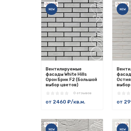
NEW
NEW
Вентилируемые
Венти
фасады White Hills
фасады
Орон Брик F2 (Большой
Остия
выбор цветов)
выбор
0 отзывов
от
2460 ₽
/кв.м.
от
29
NEW
NEW