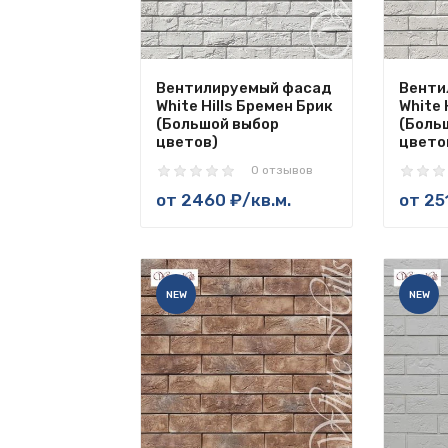
Вентилируемый фасад
Венти
White Hills Бремен Брик
White 
(Большой выбор
(Боль
цветов)
цвето
0 отзывов
от
2460 ₽
/кв.м.
от
25
NEW
NEW