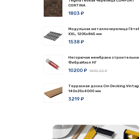
Tegola Гибкая черепица COMFORT
CORTINA
1803 ₽
Модульная металлочерепица Гёте
XXL, 1205х865 мм
1538 ₽
Негорючая мембрана строительна
ФибраИзол НГ
10200 ₽
1890.00 ₽
Террасная доска Cm Decking Vintag
140x25x4000 мм
3219 ₽