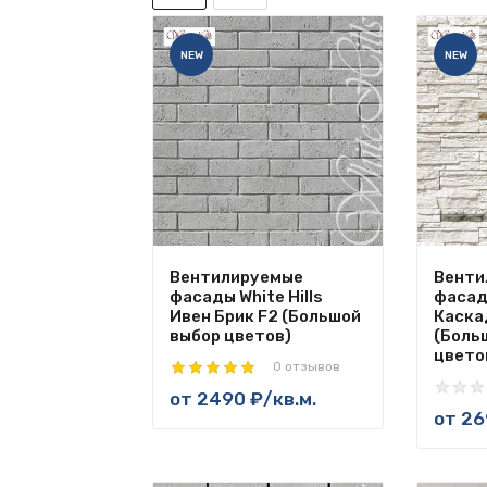
NEW
NEW
Вентилируемые
Венти
фасады White Hills
фасады
Ивен Брик F2 (Большой
Каска
выбор цветов)
(Боль
цвето
0 отзывов
от
2490 ₽
/кв.м.
от
26