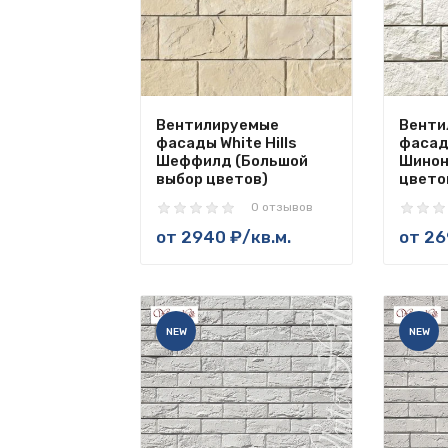
Вентилируемые
Венти
фасады White Hills
фасады
Шеффилд (Большой
Шинон
выбор цветов)
цвето
0 отзывов
от
2940 ₽
/кв.м.
от
26
NEW
NEW