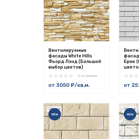
Вентилируемые
Венти
фасады White Hills
фасады
Фьорд Лэнд (Большой
Брик 
выбор цветов)
цвето
0 отзывов
от
3050 ₽
/кв.м.
от
25
NEW
NEW