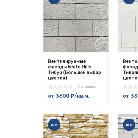
Вентилируемые
Венти
фасады White Hills
фасады
Тибур (Большой выбор
Тивол
цветов)
цвето
0 отзывов
от
3600 ₽
/кв.м.
от
33
NEW
NEW